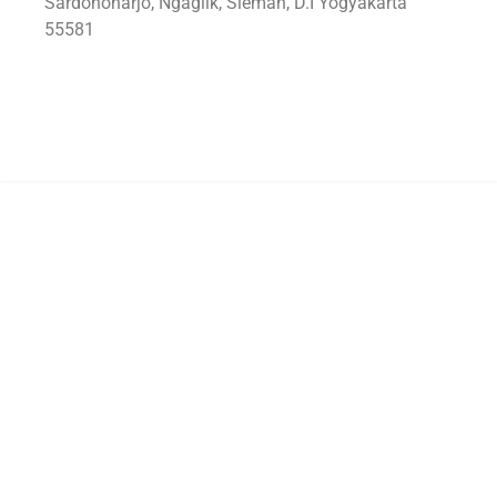
Sardonoharjo, Ngaglik, Sleman, D.I Yogyakarta
55581