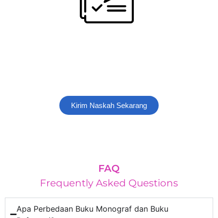
Dapatkan Keuntungan Paket
Buku Monograf
Konversikan naskah karya ilmiah anda agar mendapatkan
banyak keuntungan dari Parafrase Indonesia
Kirim Naskah Sekarang
FAQ
Frequently Asked Questions
Apa Perbedaan Buku Monograf dan Buku