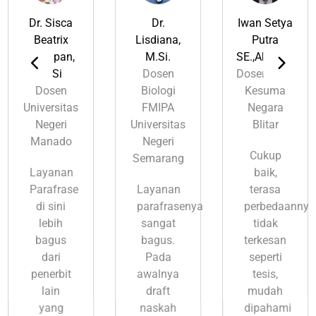
Dr. Sisca
Dr.
Iwan Setya
Beatrix
Lisdiana,
Putra
Kairupan,
M.Si.
SE.,Ak.,MM.
M.Si
Dosen
Dosen STIE
Dosen
Biologi
Kesuma
Universitas
FMIPA
Negara
Negeri
Universitas
Blitar
Manado
Negeri
Cukup
Semarang
Layanan
baik,
Parafrase
Layanan
terasa
di sini
parafrasenya
perbedaannya
lebih
sangat
tidak
bagus
bagus.
terkesan
dari
Pada
seperti
penerbit
awalnya
tesis,
lain
draft
mudah
yang
naskah
dipahami