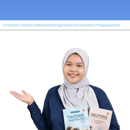
Informasi Umum
Fasilitas
Keuntungan
Hasil Konversi
Alur Pengerjaan
FAQ