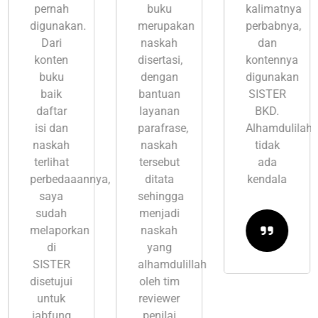
pernah
buku
kalimatnya
digunakan.
merupakan
perbabnya,
Dari
naskah
dan
konten
disertasi,
kontennya
buku
dengan
digunakan
baik
bantuan
SISTER
daftar
layanan
BKD.
isi dan
parafrase,
Alhamdulilah
naskah
naskah
tidak
terlihat
tersebut
ada
perbedaaannya,
ditata
kendala
saya
sehingga
sudah
menjadi
melaporkan
naskah
di
yang
SISTER
alhamdulillah
disetujui
oleh tim
untuk
reviewer
jabfung
penilai