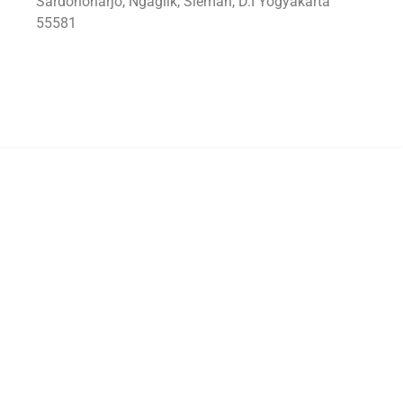
Sardonoharjo, Ngaglik, Sleman, D.I Yogyakarta
55581