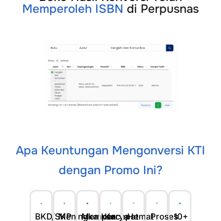
Memperoleh ISBN
di Perpusnas
Apa Keuntungan Mengonversi KTI
dengan Promo Ini?
BKD/SKP
Meningkatkan
Mempercepat
Karya
Hemat
Proses
10+