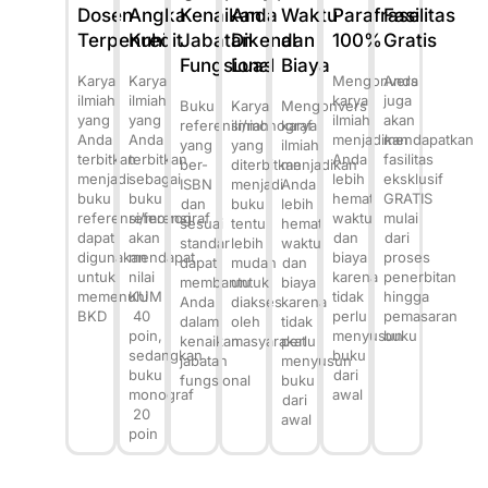
Dosen
Angka
Kenaikan
Anda
Waktu
Parafrase
Fasilitas
Terpenuhi
Kredit
Jabatan
Dikenal
dan
100%
Gratis
Fungsional
Luas
Biaya
Karya
Karya
Mengonversi
Anda
ilmiah
ilmiah
karya
juga
Buku
Karya
Mengonversi
yang
yang
ilmiah
akan
referensi/monograf
ilmiah
karya
Anda
Anda
menjadikan
mendapatkan
yang
yang
ilmiah
terbitkan
terbitkan
Anda
fasilitas
ber-
diterbitkan
menjadikan
menjadi
sebagai
lebih
eksklusif
ISBN
menjadi
Anda
buku
buku
hemat
GRATIS
dan
buku
lebih
referensi/monograf
referensi
waktu
mulai
sesuai
tentu
hemat
dapat
akan
dan
dari
standar
lebih
waktu
digunakan
mendapat
biaya
proses
dapat
mudah
dan
untuk
nilai
karena
penerbitan
membantu
untuk
biaya
memenuhi
KUM
tidak
hingga
Anda
diakses
karena
BKD
40
perlu
pemasaran
dalam
oleh
tidak
poin,
menyusun
buku
kenaikan
masyarakat
perlu
sedangkan
buku
jabatan
menyusun
buku
dari
fungsional
buku
monograf
awal
dari
20
awal
poin