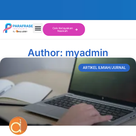
Cek Kelayakan
Naskah
Author:
myadmin
ARTIKEL ILMIAH/JURNAL