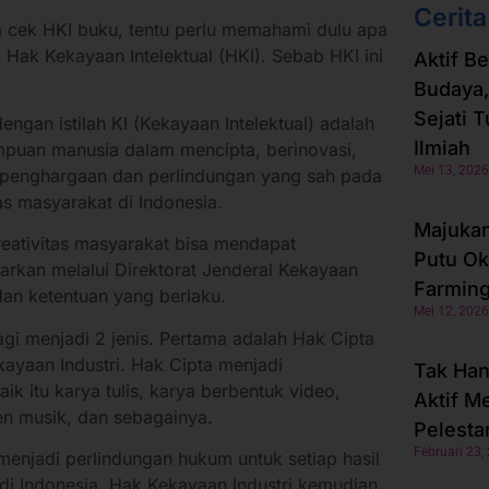
Cerita
cek HKI buku, tentu perlu memahami dulu apa
Hak Kekayaan Intelektual (HKI). Sebab HKI ini
Aktif B
Budaya,
Sejati 
engan istilah KI (Kekayaan Intelektual) adalah
Ilmiah
ampuan manusia dalam mencipta, berinovasi,
Mei 13, 2026
k penghargaan dan perlindungan yang sah pada
itas masyarakat di Indonesia.
Majukan 
kreativitas masyarakat bisa mendapat
Putu Ok
arkan melalui Direktorat Jenderal Kekayaan
Farming
 dan ketentuan yang berlaku.
Mei 12, 2026
bagi menjadi 2 jenis. Pertama adalah Hak Cipta
ayaan Industri. Hak Cipta menjadi
Tak Han
ik itu karya tulis, karya berbentuk video,
Aktif M
en musik, dan sebagainya.
Pelesta
Februari 23,
enjadi perlindungan hukum untuk setiap hasil
 di Indonesia. Hak Kekayaan Industri kemudian