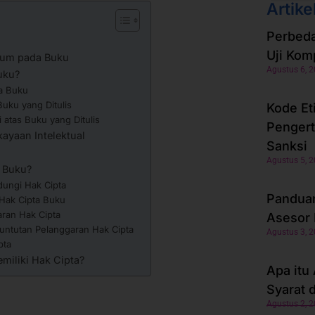
Artike
Perbeda
Uji Kom
ukum pada Buku
Agustus 6, 
uku?
da Buku
Buku yang Ditulis
Kode Et
atas Buku yang Ditulis
Pengert
kayaan Intelektual
Sanksi
Agustus 5, 
a Buku?
ndungi Hak Cipta
Panduan
Hak Cipta Buku
garan Hak Cipta
Asesor 
untutan Pelanggaran Hak Cipta
Agustus 3, 
pta
iliki Hak Cipta?
Apa itu
Syarat 
Agustus 2, 