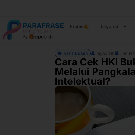
Promo
Layanan
Karir Dosen
myadmin
Januar
Cara Cek HKI Bu
Melalui Pangkal
Intelektual?