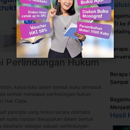
Solus
Bagaim
KTI ke 
Detailn
Berapa 
Konvers
ai Perlindungan Hukum
Berapa 
Sampai 
bitan, karya tulis dalam bentuk buku termasuk
u saja berhak mendapat perlindungan hukum
Bagaima
ri Hak Cipta.
Menjadi
usif pencipta yang timbul secara otomatis
Hasil 
elah suatu ciptaan diwujudkan dalam bentuk
a dipahami sebagai sebuah perlindungan