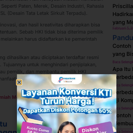
 Seperti Paten, Merek, Desain Industri, Rahasia
Priscill
L (Desain Tata Letak Sirkuit Terpadu).
Hadirk
yang M
novasi, dan hasil kreativitas diharapkan bisa
Februari 5, 
entuan. Sebab HKI tidak bisa diterima pemilik
Pandu
 melainkan harus didaftarkan ke pemerintah
Contoh 
yang Bi
 dihasilkan atau diciptakan terdaftar resmi
Baca Seleng
 Tujuannya untuk menghindari penjiplakan,
Apa Itu
au pemilik, dan membantu pemilik HKI
Perbed
anfaat pada aspek lainnya atas ciptaan
Baca Seleng
Perbeda
lmiah Menjadi Buku Ber-ISBN dan HKI
Uji Kom
Baca Seleng
Contoh 
Membuat
Baca Seleng