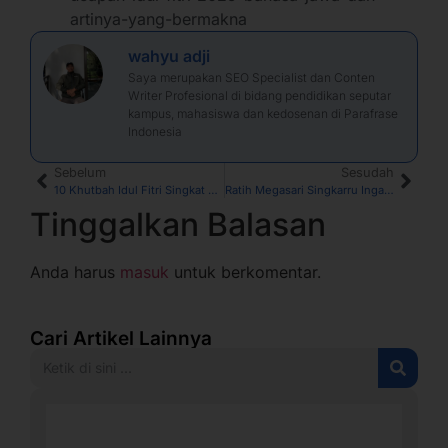
artinya-yang-bermakna
wahyu adji
Saya merupakan SEO Specialist dan Conten
Writer Profesional di bidang pendidikan seputar
kampus, mahasiswa dan kedosenan di Parafrase
Indonesia
Sebelum
Sesudah
10 Khutbah Idul Fitri Singkat Padat dan Mengharukan 2026
Ratih Megasari Singkarru Ingatkan Kampus Tetap Jadi “Dapur Ilmiah”, Bukan Mesin Keuntungan
Tinggalkan Balasan
Anda harus
masuk
untuk berkomentar.
Cari Artikel Lainnya