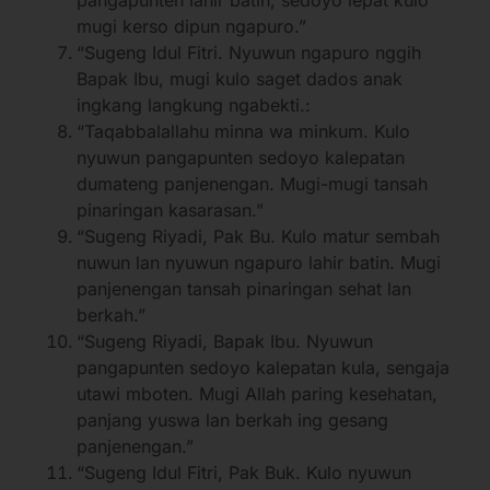
mugi kerso dipun ngapuro.”
“Sugeng Idul Fitri. Nyuwun ngapuro nggih
Bapak Ibu, mugi kulo saget dados anak
ingkang langkung ngabekti.:
“Taqabbalallahu minna wa minkum. Kulo
nyuwun pangapunten sedoyo kalepatan
dumateng panjenengan. Mugi-mugi tansah
pinaringan kasarasan.”
“Sugeng Riyadi, Pak Bu. Kulo matur sembah
nuwun lan nyuwun ngapuro lahir batin. Mugi
panjenengan tansah pinaringan sehat lan
berkah.”
“Sugeng Riyadi, Bapak Ibu. Nyuwun
pangapunten sedoyo kalepatan kula, sengaja
utawi mboten. Mugi Allah paring kesehatan,
panjang yuswa lan berkah ing gesang
panjenengan.”
“Sugeng Idul Fitri, Pak Buk. Kulo nyuwun