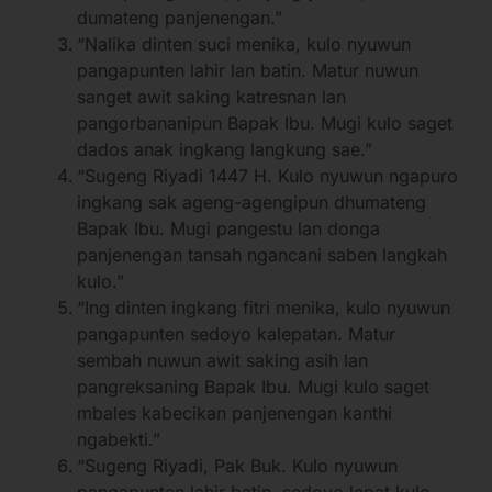
dumateng panjenengan.”
“Nalika dinten suci menika, kulo nyuwun
pangapunten lahir lan batin. Matur nuwun
sanget awit saking katresnan lan
pangorbananipun Bapak Ibu. Mugi kulo saget
dados anak ingkang langkung sae.”
“Sugeng Riyadi 1447 H. Kulo nyuwun ngapuro
ingkang sak ageng-agengipun dhumateng
Bapak Ibu. Mugi pangestu lan donga
panjenengan tansah ngancani saben langkah
kulo.”
“Ing dinten ingkang fitri menika, kulo nyuwun
pangapunten sedoyo kalepatan. Matur
sembah nuwun awit saking asih lan
pangreksaning Bapak Ibu. Mugi kulo saget
mbales kabecikan panjenengan kanthi
ngabekti.”
“Sugeng Riyadi, Pak Buk. Kulo nyuwun
pangapunten lahir batin, sedoyo lepat kulo