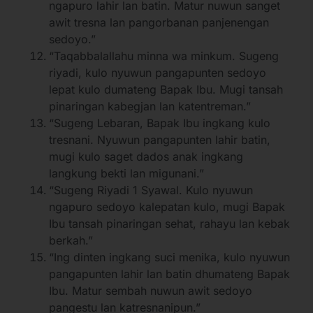
ngapuro lahir lan batin. Matur nuwun sanget
awit tresna lan pangorbanan panjenengan
sedoyo.”
“Taqabbalallahu minna wa minkum. Sugeng
riyadi, kulo nyuwun pangapunten sedoyo
lepat kulo dumateng Bapak Ibu. Mugi tansah
pinaringan kabegjan lan katentreman.”
“Sugeng Lebaran, Bapak Ibu ingkang kulo
tresnani. Nyuwun pangapunten lahir batin,
mugi kulo saget dados anak ingkang
langkung bekti lan migunani.”
“Sugeng Riyadi 1 Syawal. Kulo nyuwun
ngapuro sedoyo kalepatan kulo, mugi Bapak
Ibu tansah pinaringan sehat, rahayu lan kebak
berkah.”
“Ing dinten ingkang suci menika, kulo nyuwun
pangapunten lahir lan batin dhumateng Bapak
Ibu. Matur sembah nuwun awit sedoyo
pangestu lan katresnanipun.”