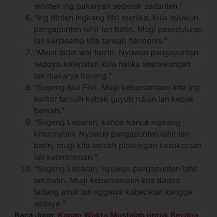
wonten ing pakaryan sederek sedanten.”
“Ing dinten ingkang fitri menika, kula nyuwun
pangapunten lahir lan batin. Mugi paseduluran
lan kerjasama kita tansah harmonis.”
“Minal aidin wal faizin. Nyuwun pangapunten
sedoyo kalepatan kula nalika sesrawungan
lan makarya bareng.”
“Sugeng Idul Fitri. Mugi kebersamaan kita ing
kantor tansah kebak guyub rukun lan kebak
berkah.”
“Sugeng Lebaran, kanca-kanca ingkang
kinurmatan. Nyuwun pangapunten lahir lan
batin, mugi kita tansah pinaringan kasuksesan
lan katentreman.”
“Sugeng Lebaran, nyuwun pangapunten lahir
lan batin. Mugi kebersamaan kita dados
ladang amal lan nggawa kabecikan kangge
sedaya.”
Baca Juga:
Kapan Waktu Mustajab untuk Berdoa