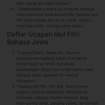
lebih hemat dan lebih berbakti.”
“Taqabbalallahu minna wa minkum. Semoga
Allah menerima amal ibadah kita. Selamat Idul
Fitri untuk bapak dan ibu di rumah. Mohon
maaf lahir batin, semoga sehat selalu.”
Daftar Ucapan Idul FItri
Bahasa Jawa
“Sugeng Riyadi, Bapak Ibu. Nyuwun
pangapunten ingkang katah, kulo taksih
kathah lepat lan khilaf dumateng
panjenengan. Mugi kulo tansah dados anak
ingkang saget ngabekti lan maringi
kabagyan.”
“Sugeng Idul Fitri, Pak Buk. Kulo nyuwun
ngapuro sedoyo kalepatan, tembung lan
tumindak ingkang mboten mranani. Mugi
Allah paring sehat, panjang yuswa, lan berkah