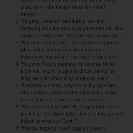
silaturahmi kita tansah raket lan kebak
berkah.”
“Sugeng Lebaran, sedulurku. Yen ana
tembung lan tumindak sing gawe lara ati, aku
nyuwun pangapuro sing sak ageng-agenge.”
“Ing dina suci menika, aku nyuwun ngapura.
Mugi panjenengan tansah pinaringan
kabagyan, kasarasan, lan rejeki sing lancar.”
“Sugeng Riyadi, kancaku tersayang. Minal
aidin wal faizin, mugi kita dipun paringi ati
sing resik lan iman sing langkung kuat.”
“Lebaran wis teka, wayahe saling ngapura.
Aku nyuwun pangapunten lahir batin, mugi
paseduluran kita langgeng saklawase.”
“Sugeng Idul Fitri 1447 H. Mugi kabeh dosa
lan khilaf kita dipun lebur, lan urip kita tansah
kebak rahmatipun Gusti.”
“Kanca, sugeng riyadi nggih. Nyuwun