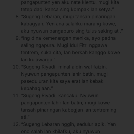
pangapunten yen aku nate klentu, mugi kita
tetep dadi kanca sing kompak lan setya.”
“Sugeng Lebaran, mugi tansah pinaringan
kabagyan. Yen ana salahku marang kowe,
aku nyuwun pangapuro sing tulus saking ati.”
“Ing dina kemenangan menika, ayo padha
saling ngapura. Mugi Idul Fitri nggawa
tentrem, suka cita, lan berkah kanggo kowe
lan kulawarga.”
“Sugeng Riyadi, minal aidin wal faizin.
Nyuwun pangapunten lahir batin, mugi
paseduluran kita saya erat lan kebak
kebahagiaan.”
“Sugeng Riyadi, kancaku. Nyuwun
pangapunten lahir lan batin, mugi kowe
tansah pinaringan kabegjan lan tentreming
ati.”
“Sugeng Lebaran nggih, sedulur apik. Yen
ono salah lan khilafku, aku nyuwun