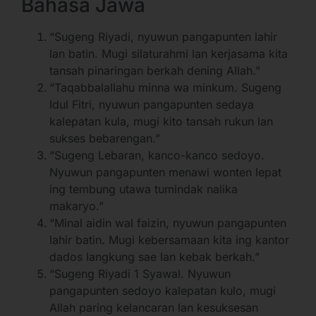
Bahasa Jawa
“Sugeng Riyadi, nyuwun pangapunten lahir
lan batin. Mugi silaturahmi lan kerjasama kita
tansah pinaringan berkah dening Allah.”
“Taqabbalallahu minna wa minkum. Sugeng
Idul Fitri, nyuwun pangapunten sedaya
kalepatan kula, mugi kito tansah rukun lan
sukses bebarengan.”
“Sugeng Lebaran, kanco-kanco sedoyo.
Nyuwun pangapunten menawi wonten lepat
ing tembung utawa tumindak nalika
makaryo.”
“Minal aidin wal faizin, nyuwun pangapunten
lahir batin. Mugi kebersamaan kita ing kantor
dados langkung sae lan kebak berkah.”
“Sugeng Riyadi 1 Syawal. Nyuwun
pangapunten sedoyo kalepatan kulo, mugi
Allah paring kelancaran lan kesuksesan