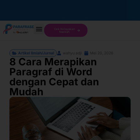
Cek Kelayakan
Naskah
Artikel Ilmiah/Jurnal
wahyu adji
Mei 20, 2026
8 Cara Merapikan
Paragraf di Word
dengan Cepat dan
Mudah