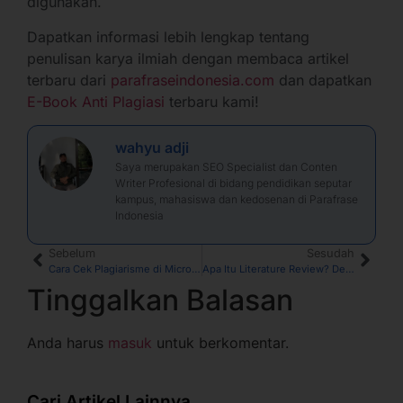
digunakan.
Dapatkan informasi lebih lengkap tentang
penulisan karya ilmiah dengan membaca artikel
terbaru dari
parafraseindonesia.com
dan dapatkan
E-Book Anti Plagiasi
terbaru kami!
wahyu adji
Saya merupakan SEO Specialist dan Conten
Writer Profesional di bidang pendidikan seputar
kampus, mahasiswa dan kedosenan di Parafrase
Indonesia
Sebelum
Sesudah
Cara Cek Plagiarisme di Microsoft Word dengan Akurat
Apa Itu Literature Review? Definisi, Fungsi, Tujuan dan Cara Membuat
Tinggalkan Balasan
Anda harus
masuk
untuk berkomentar.
Cari Artikel Lainnya