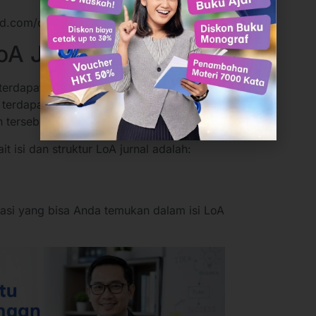
ibd.com/document/533437635/LOA-Jurnal
LoA Jurnal
t terdapat beberapa informasi yang tercantum
u, terdapat juga beberapa struktur yang mesti
 tersebut.
it isi dan struktur LoA jurnal adalah:
asi yang bisa Anda temukan dalam isi LoA