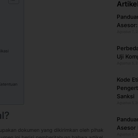
Artike
Panduan
Asesor:
Agustus 7, 
Perbeda
ikasi
Uji Kom
Agustus 6, 
Kode Et
Ketentuan
Pengert
Sanksi
Agustus 5, 
l?
Panduan
Asesor 
pakan dokumen yang dikirimkan oleh pihak
Agustus 3, 
kumen ini berisi pemberitahuan bahwa artikel