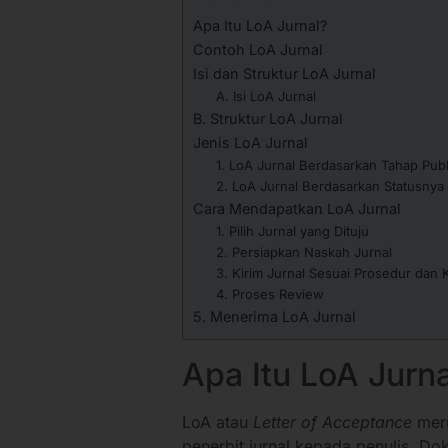
Apa Itu LoA Jurnal?
Contoh LoA Jurnal
Isi dan Struktur LoA Jurnal
A. Isi LoA Jurnal
B. Struktur LoA Jurnal
Jenis LoA Jurnal
1. LoA Jurnal Berdasarkan Tahap Publ
2. LoA Jurnal Berdasarkan Statusnya
Cara Mendapatkan LoA Jurnal
1. Pilih Jurnal yang Dituju
2. Persiapkan Naskah Jurnal
3. Kirim Jurnal Sesuai Prosedur dan 
4. Proses Review
5. Menerima LoA Jurnal
Apa Itu LoA Jurna
LoA atau
Letter of Acceptance
meru
penerbit jurnal kepada penulis. Do