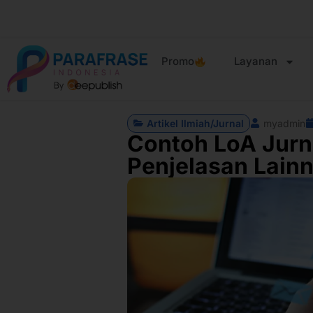
Promo
Layanan
Artikel Ilmiah/Jurnal
myadmin
Contoh LoA Jurn
Penjelasan Lain