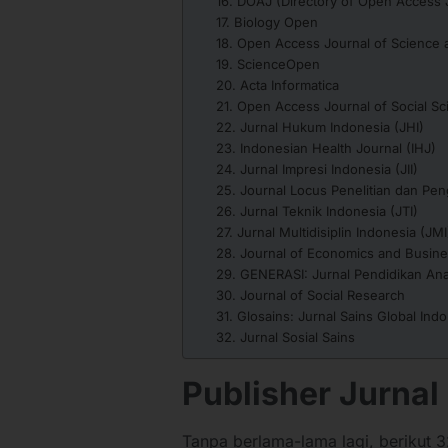
16. DOAJ (Directory of Open Access 
17. Biology Open
18. Open Access Journal of Science
19. ScienceOpen
20. Acta Informatica
21. Open Access Journal of Social S
22. Jurnal Hukum Indonesia (JHI)
23. Indonesian Health Journal (IHJ)
24. Jurnal Impresi Indonesia (JII)
25. Journal Locus Penelitian dan Pe
26. Jurnal Teknik Indonesia (JTI)
27. Jurnal Multidisiplin Indonesia (JMI
28. Journal of Economics and Busin
29. GENERASI: Jurnal Pendidikan Ana
30. Journal of Social Research
31. Glosains: Jurnal Sains Global Ind
32. Jurnal Sosial Sains
Publisher Jurnal
Tanpa berlama-lama lagi, berikut 32