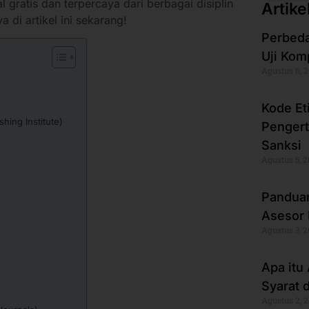
 gratis dan terpercaya dari berbagai disiplin
Artike
 di artikel ini sekarang!
Perbeda
Uji Kom
Agustus 6, 
Kode Et
shing Institute)
Pengert
Sanksi
Agustus 5, 
Panduan
Asesor 
Agustus 3, 
Apa itu
Syarat 
Agustus 2, 