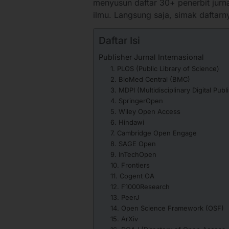
menyusun daftar 30+ penerbit jurnal
ilmu. Langsung saja, simak daftarnya
Daftar Isi
Publisher Jurnal Internasional
1. PLOS (Public Library of Science)
2. BioMed Central (BMC)
3. MDPI (Multidisciplinary Digital Publi
4. SpringerOpen
5. Wiley Open Access
6. Hindawi
7. Cambridge Open Engage
8. SAGE Open
9. InTechOpen
10. Frontiers
11. Cogent OA
12. F1000Research
13. PeerJ
14. Open Science Framework (OSF)
15. ArXiv