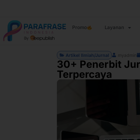
Promo
Layanan
Artikel Ilmiah/Jurnal
myadmin
30+ Penerbit Jur
Terpercaya