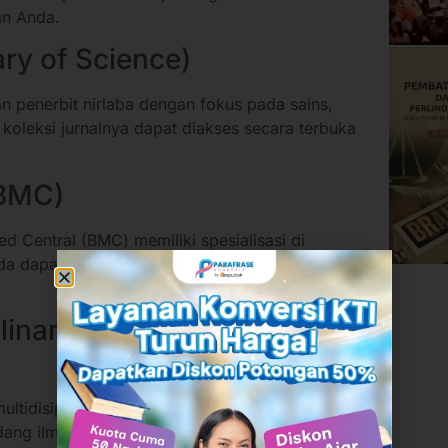
an Anda.
ary of Science)
 penerbit nirlaba dengan fokus pada sains,
 koleksi jurnalnya dapat diakses secara terbuka
(BMC)
d Central (BMC) memiliki spesialisasi di
a dapat menelusuri ribuan artikel publikasi
linary Digital Publishing
ultidisiplin, MDPI menyediakan akses ke
idang ilmu. Kunjungi
mdpi.com
untuk melihat