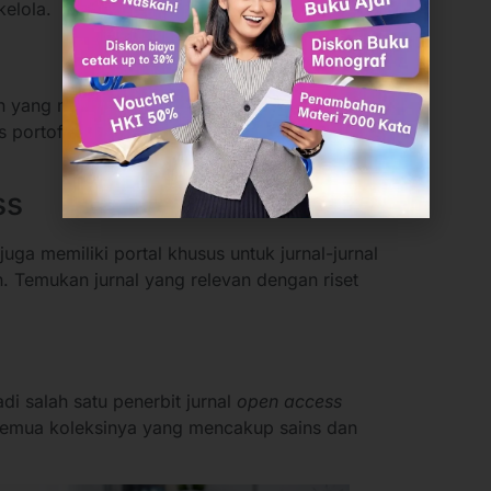
kelola.
en yang menawarkan koleksi jurnal dan buku
portofolio mereka tersedia langsung di situs
ss
ga memiliki portal khusus untuk jurnal-jurnal
in. Temukan jurnal yang relevan dengan riset
i salah satu penerbit jurnal
open access
hi semua koleksinya yang mencakup sains dan