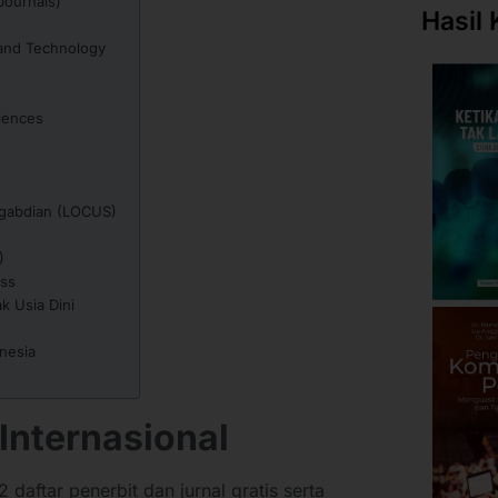
Journals)
Hasil 
 and Technology
ciences
ngabdian (LOCUS)
)
ess
k Usia Dini
onesia
 Internasional
 daftar penerbit dan jurnal gratis serta