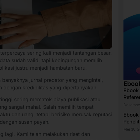
 terpercaya sering kali menjadi tantangan besar.
data sudah valid, tapi kebingungan memilih
blikasi justru menjadi hambatan baru.
 banyaknya jurnal predator yang mengintai,
Eboo
 dengan kredibilitas yang dipertanyakan.
Ebook
Refere
si tinggi sering mematok biaya publikasi atau
Desember
ng sangat mahal. Salah memilih tempat
ktu dan uang, tetapi berisiko merusak reputasi
Ebook
Peneli
 dengan susah payah.
Mei 30, 
g lagi. Kami telah melakukan riset dan