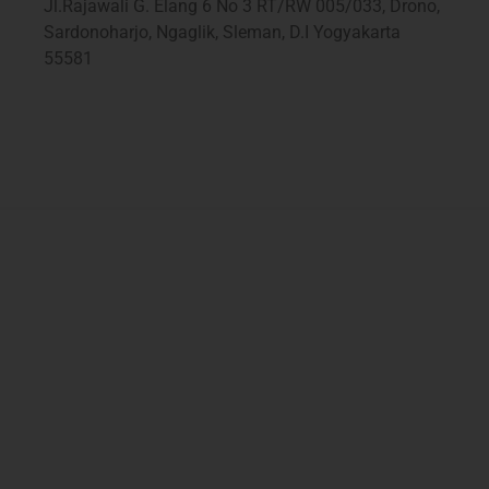
Jl.Rajawali G. Elang 6 No 3 RT/RW 005/033, Drono,
Sardonoharjo, Ngaglik, Sleman, D.I Yogyakarta
55581