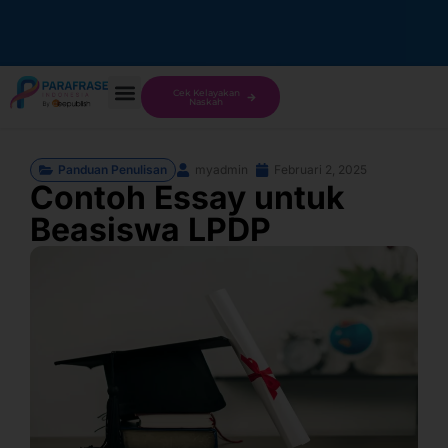
Cek Kelayakan
Naskah
Panduan Penulisan
myadmin
Februari 2, 2025
Contoh Essay untuk
Beasiswa LPDP