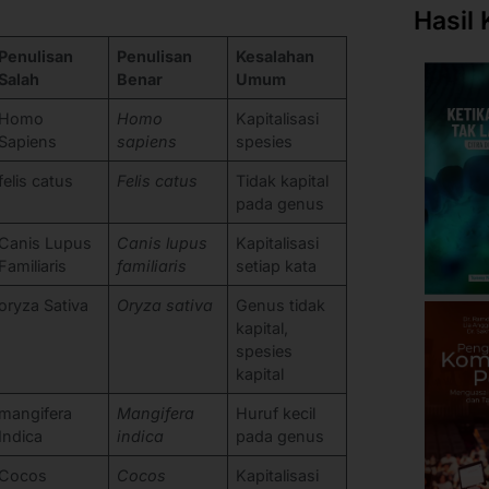
Hasil 
Penulisan
Penulisan
Kesalahan
Salah
Benar
Umum
Homo
Homo
Kapitalisasi
Sapiens
sapiens
spesies
felis catus
Felis catus
Tidak kapital
pada genus
Canis Lupus
Canis lupus
Kapitalisasi
Familiaris
familiaris
setiap kata
oryza Sativa
Oryza sativa
Genus tidak
kapital,
spesies
kapital
mangifera
Mangifera
Huruf kecil
Indica
indica
pada genus
Cocos
Cocos
Kapitalisasi