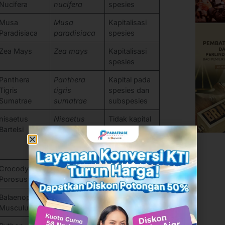
Nucifera
nucifera
spesies
Musa
Musa
Kapitalisasi
Paradisiaca
paradisiaca
spesies
Zea Mays
Zea mays
Kapitalisasi
spesies
Panthera
Panthera
Kapital pada
Tigris
tigris
spesies dan
Sumatrae
sumatrae
subspesies
nisaetus
Nisaetus
Tidak kapital
Bartelsi
bartelsi
pada genus,
kapital pada
spesies
Crocodylus
Crocodylus
Kapital pada
Porosus
porosus
spesies
Balaenoptera
Balaenoptera
Kapital pada
Musculus
musculus
spesies