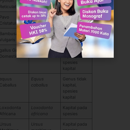
Python
Python
Kapital pada
Reticulatus
reticulatus
spesies
Pavo
Pavo
Kapital pada
Cristatus
cristatus
spesies
Bambusa
Bambusa
Kapital pada
Vulgaris
vulgaris
spesies
gallus Gallus
Gallus gallus
Genus tidak
Domesticus
domesticus
kapital,
spesies
kapital
equus
Equus
Genus tidak
Caballus
caballus
kapital,
spesies
kapital
Loxodonta
Loxodonta
Kapital pada
Africana
africana
spesies
Ursus
Ursus
Kapital pada