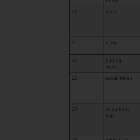
Kutub
20
Rusa
21
Singa
22
Burung
Hantu
23
Lebah Madu
24
Kupu-kupu
Raja
25
Katak Hijau