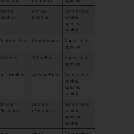
Maritimus
maritimus
spesies
cervus
Cervus
Genus tidak
Elaphus
elaphus
kapital,
spesies
kapital
Panthera Leo
Panthera leo
Kapital pada
spesies
Tyto Alba
Tyto alba
Kapital pada
spesies
apis Mellifera
Apis mellifera
Genus tidak
kapital,
spesies
kapital
danaus
Danaus
Genus tidak
Plexippus
plexippus
kapital,
spesies
kapital
rana
Rana
Genus tidak