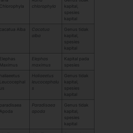
Chlorophyla
chlorophyla
kapital,
spesies
kapital
cacatua Alba
Cacatua
Genus tidak
alba
kapital,
spesies
kapital
Elephas
Elephas
Kapital pada
Maximus
maximus
spesies
haliaeetus
Haliaeetus
Genus tidak
Leucocephal
leucocephalu
kapital,
us
s
spesies
kapital
paradisaea
Paradisaea
Genus tidak
Apoda
apoda
kapital,
spesies
kapital