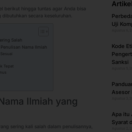
Artike
l berikut hingga tuntas agar Anda bisa
 dibutuhkan secara keseluruhan.
Perbeda
Uji Kom
Agustus 6, 
ering Salah
Kode Et
 Penulisan Nama Ilmiah
Pengert
 Sesuai
Sanksi
k Tepat
Agustus 5, 
enus
Panduan
Asesor 
 Nama Ilmiah yang
Agustus 3, 
Apa itu
Syarat 
yang sering kali salah dalam penulisannya,
Agustus 2, 