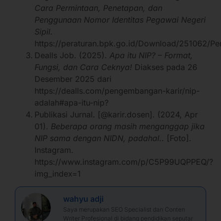
Cara Permintaan, Penetapan, dan
Penggunaan Nomor Identitas Pegawai Negeri
Sipil.
https://peraturan.bpk.go.id/Download/2510
Dealls Job. (2025).
Apa itu NIP? – Format,
Fungsi, dan Cara Ceknya!
Diakses pada 26
Desember 2025 dari
https://dealls.com/pengembangan-karir/nip-
adalah#apa-itu-nip?
Publikasi Jurnal. [@karir.dosen]. (2024, Apr
01).
Beberapa orang masih menganggap jika
NIP sama dengan NIDN, padahal..
[Foto].
Instagram.
https://www.instagram.com/p/C5P99UQPPEQ/?
img_index=1
wahyu adji
Saya merupakan SEO Specialist dan Conten
Writer Profesional di bidang pendidikan seputar