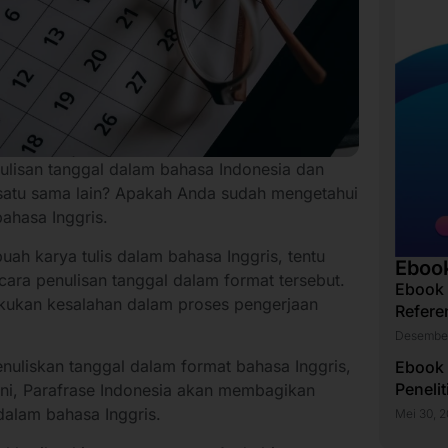
ulisan tanggal dalam bahasa Indonesia dan
 satu sama lain? Apakah Anda sudah mengetahui
bahasa Inggris.
ah karya tulis dalam bahasa Inggris, tentu
Eboo
ra penulisan tanggal dalam format tersebut.
Ebook
kukan kesalahan dalam proses pengerjaan
Refere
Desember
nuliskan tanggal dalam format bahasa Inggris,
Ebook
Peneli
l ini, Parafrase Indonesia akan membagikan
 dalam bahasa Inggris.
Mei 30, 