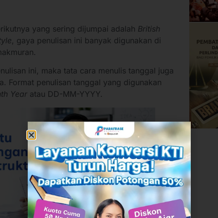
erikutnya yang sering dijumpai adalah
British
yle
, gaya penulisan ini banyak digunakan di
emakmuran.
lisan ini, maka tata cara menulis tanggal juga
. Format penulisan tanggal yang digunakan
th Year
atau DD-MM-YYYY.