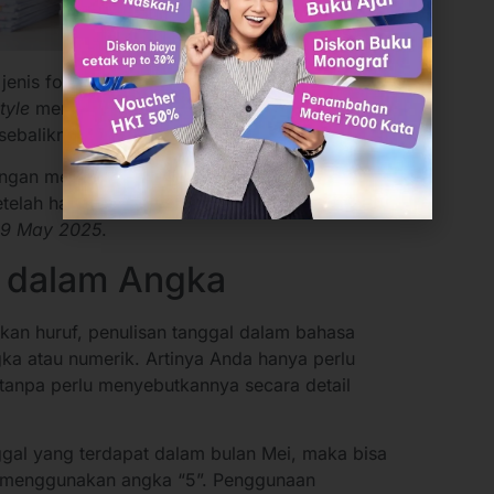
enis format ini adalah penggunaan tanda
tyle
menggunakan tanda koma setelah hari,
sebaliknya.
dengan menggunakan
British Style
, maka tidak
elah hari. Contoh penulisan tanggal dengan
19 May 2025
.
n dalam Angka
kan huruf, penulisan tanggal dalam bahasa
ka atau numerik. Artinya Anda hanya perlu
tanpa perlu menyebutkannya secara detail
ggal yang terdapat dalam bulan Mei, maka bisa
 menggunakan angka “5”. Penggunaan