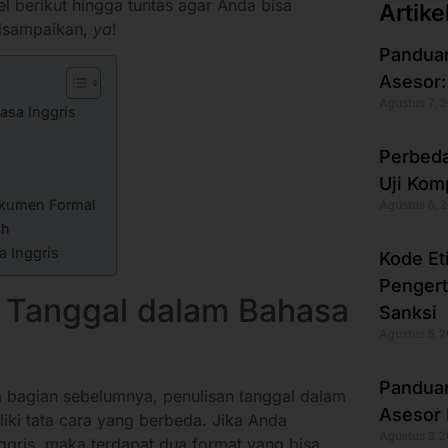
l berikut hingga tuntas agar Anda bisa
Artike
disampaikan,
ya
!
Panduan
Asesor:
Agustus 7, 
asa Inggris
Perbeda
Uji Kom
okumen Formal
Agustus 6, 
th
 Inggris
Kode Et
Pengert
 Tanggal dalam Bahasa
Sanksi
Agustus 5, 
Panduan
a bagian sebelumnya, penulisan tanggal dalam
Asesor 
iki tata cara yang berbeda. Jika Anda
Agustus 3, 
ggris, maka terdapat dua format yang bisa