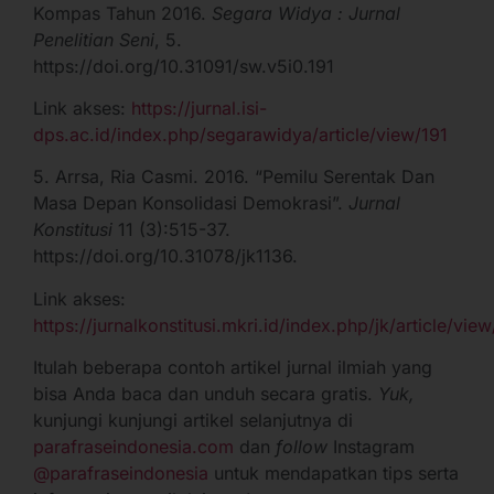
Kompas Tahun 2016.
Segara Widya : Jurnal
Penelitian Seni
, 5.
https://doi.org/10.31091/sw.v5i0.191
Link akses:
https://jurnal.isi-
dps.ac.id/index.php/segarawidya/article/view/191
5. Arrsa, Ria Casmi. 2016. “Pemilu Serentak Dan
Masa Depan Konsolidasi Demokrasi”.
Jurnal
Konstitusi
11 (3):515-37.
https://doi.org/10.31078/jk1136.
Link akses:
https://jurnalkonstitusi.mkri.id/index.php/jk/article/vie
Itulah beberapa contoh artikel jurnal ilmiah yang
bisa Anda baca dan unduh secara gratis.
Yuk,
kunjungi kunjungi artikel selanjutnya di
parafraseindonesia.com
dan
follow
Instagram
@parafraseindonesia
untuk mendapatkan tips serta