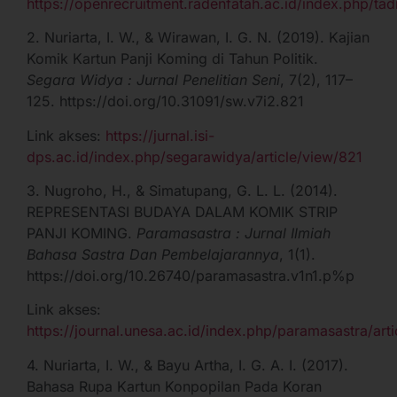
https://openrecruitment.radenfatah.ac.id/index.php/tadi
2. Nuriarta, I. W., & Wirawan, I. G. N. (2019). Kajian
Komik Kartun Panji Koming di Tahun Politik.
Segara Widya : Jurnal Penelitian Seni
, 7(2), 117–
125. https://doi.org/10.31091/sw.v7i2.821
Link akses:
https://jurnal.isi-
dps.ac.id/index.php/segarawidya/article/view/821
3. Nugroho, H., & Simatupang, G. L. L. (2014).
REPRESENTASI BUDAYA DALAM KOMIK STRIP
PANJI KOMING.
Paramasastra : Jurnal Ilmiah
Bahasa Sastra Dan Pembelajarannya
, 1(1).
https://doi.org/10.26740/paramasastra.v1n1.p%p
Link akses:
https://journal.unesa.ac.id/index.php/paramasastra/art
4. Nuriarta, I. W., & Bayu Artha, I. G. A. I. (2017).
Bahasa Rupa Kartun Konpopilan Pada Koran