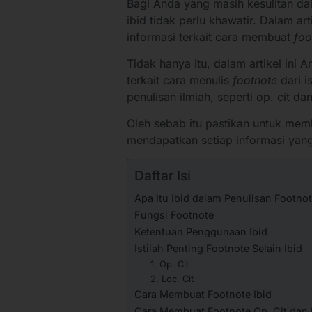
Bagi Anda yang masih kesulitan da
ibid tidak perlu khawatir. Dalam a
informasi terkait cara membuat
foo
Tidak hanya itu, dalam artikel ini
terkait cara menulis
footnote
dari i
penulisan ilmiah, seperti op. cit dan 
Oleh sebab itu pastikan untuk memb
mendapatkan setiap informasi yang
Daftar Isi
Apa Itu Ibid dalam Penulisan Footno
Fungsi Footnote
Ketentuan Penggunaan Ibid
Istilah Penting Footnote Selain Ibid
1. Op. Cit
2. Loc. Cit
Cara Membuat Footnote Ibid
Cara Membuat Footnote Op. Cit dan L