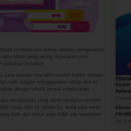
mbuat
footnote
ibid ketika sedang mengerjakan
h satu istilah yang sering digunakan oleh
 penulisan tersebut.
i, para penulis bisa lebih mudah ketika menulis
Eboo
atan kaki dengan menggunakan istilah ibid ini
Ebook
ingkan dengan ditulis secara keseluruhan.
Refere
Desember
pa persyaratan yang mesti diketahui terlebih
ilah yang satu ini. Selain itu, Anda juga mesti
Ebook
Peneli
ang baik dan benar agar tidak ada kesalahan
Mei 30, 