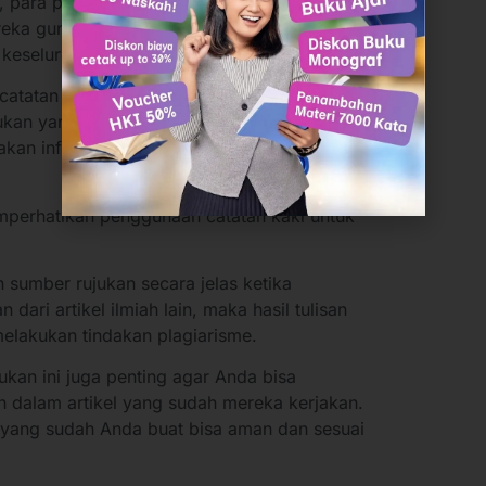
para penulis bisa lebih leluasa dalam
ereka gunakan tanpa perlu khawatir
 keseluruhan.
catatan kaki biasanya juga digunakan penulis
kan yang digunakan. Hal ini biasanya
kan informasi atau mengutip tulisan dari artikel
mperhatikan penggunaan catatan kaki untuk
 sumber rujukan secara jelas ketika
dari artikel ilmiah lain, maka hasil tulisan
elakukan tindakan plagiarisme.
ukan ini juga penting agar Anda bisa
n dalam artikel yang sudah mereka kerjakan.
 yang sudah Anda buat bisa aman dan sesuai