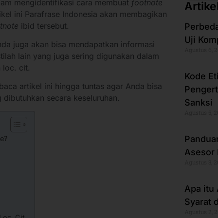
lam mengidentifikasi cara membuat
footnote
Artike
rtikel ini Parafrase Indonesia akan membagikan
tnote
ibid tersebut.
Perbeda
Uji Kom
 Anda juga akan bisa mendapatkan informasi
Agustus 6, 
stilah lain yang juga sering digunakan dalam
loc. cit.
Kode Et
aca artikel ini hingga tuntas agar Anda bisa
Pengert
 dibutuhkan secara keseluruhan.
Sanksi
Agustus 5, 
Panduan
te?
Asesor 
Agustus 3, 
Apa itu
Syarat 
Agustus 2, 
oc. Cit