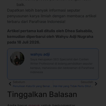
baik.
Dapatkan lebih banyak informasi seputar
penyusunan karya ilmiah dengan membaca artikel
terbaru dari Parafrase Indonesia!
Artikel pertama kali ditulis oleh Dhea Salsabila,
kemudian diperbarui oleh Wahyu Adji Nugraha
pada 18 Juli 2026.
wahyu adji
Saya merupakan SEO Specialist dan Conten
Writer Profesional di bidang pendidikan seputar
kampus, mahasiswa dan kedosenan di Parafrase
Indonesia
Sebelum
Sesudah
Penulisan Kata Di yang Benar: Mana yang Dipisah dan Digabung?
Hal-Hal yang Tidak Perlu Ditulis dalam Penulisan Daftar Pustaka
Tinggalkan Balasan
Anda harus
masuk
untuk berkomentar.