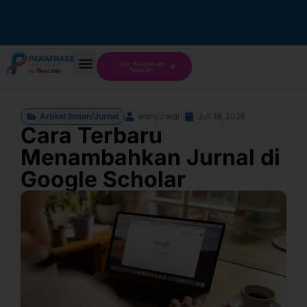
Cek Kelayakan
Naskah
Artikel Ilmiah/Jurnal
wahyu adji
Juli 18, 2026
Cara Terbaru
Menambahkan Jurnal di
Google Scholar