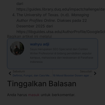
dari
https://guides.library.duq.edu/impactchallenge/da
The University of Texas. (n.d).
Managing
Author Profiles Online
. Diakses pada 22
Desember 2025 dari
https://libguides.utsa.edu/AuthorProfile/GoogleSc
Bagikan artikel ini melalui
wahyu adji
Saya merupakan SEO Specialist dan Conten
Writer Profesional di bidang pendidikan seputar
kampus, mahasiswa dan kedosenan di Parafrase
Indonesia
Sebelum
Sesudah
Definisi, Fungsi, dan Cara Membuat Profil di Google Scholar
16 Mood Booster Dosen agar Kembali Termotivasi Menulis Buku
Tinggalkan Balasan
Anda harus
masuk
untuk berkomentar.