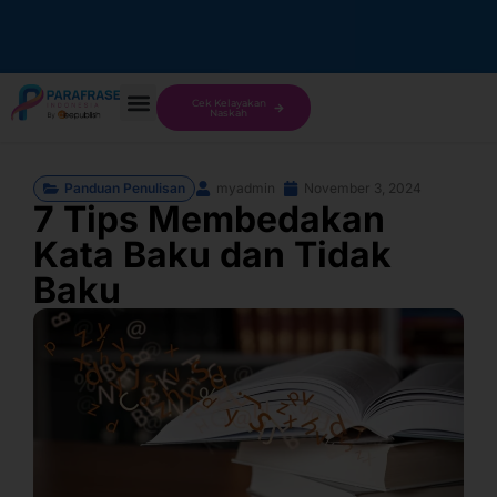
Cek Kelayakan
Naskah
Panduan Penulisan
myadmin
November 3, 2024
7 Tips Membedakan
Kata Baku dan Tidak
Baku