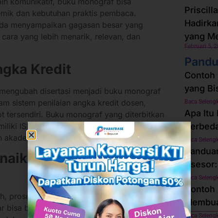
ih komunikatif, buku monograf bisa
Priscill
mik dan kebutuhan praktis pembaca.
Hadirk
nda menyampaikan gagasan besar yang
yang M
cara yang lebih menarik, relevan, dan
Februari 5, 
Pandu
gka Kredit
Contoh 
yang Bi
i mengubah disertasi menjadi buku monograf
am sistem penilaian angka kredit dosen,
Baca Seleng
Apa Itu
ot tersendiri. Buku monograf yang diterbitkan
miliki ISBN resmi berkontribusi besar dalam
Perbed
n akademik.
Baca Seleng
Panduan
naikan Jabatan
Asesor:
Baca Seleng
Contoh 
, proses kenaikan jabatan seperti dari Lektor
Membuat
 bisa berjalan lebih cepat. Publikasi buku
Baca Seleng