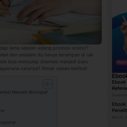
dap lama setelah sidang promosi doktor?
etail dan sedalam itu hanya tersimpan di rak
da bisa menyulap disertasi menjadi buku
agaimana caranya? Simak ulasan berikut!
Eboo
Ebook
Refere
rtasi Menjadi Monograf
Desember
Ebook
Peneli
rya
Mei 30, 
ngsional