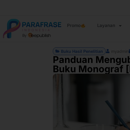
Promo
Layanan
Buku Hasil Penelitian
myadmin
Panduan Menguba
Buku Monograf [