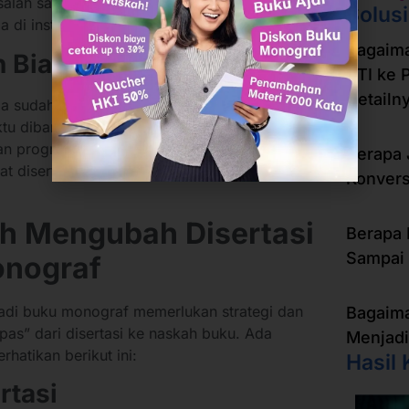
salah satu syarat administratif dalam pengajuan
Solus
 di institusi pendidikan tinggi.
Bagaim
n Biaya
KTI ke 
Detailn
nda sudah memiliki bahan dasar lengkap dari
tu dibanding memulai riset baru. Dari segi
an program bantuan hibah buku dari kampus
Berapa 
 disertasi Anda telah melalui proses
Konvers
h Mengubah Disertasi
Berapa 
Sampai 
onograf
njadi buku monograf memerlukan strategi dan
Bagaima
pas” dari disertasi ke naskah buku. Ada
Menjadi
hatikan berikut ini:
Hasil 
rtasi