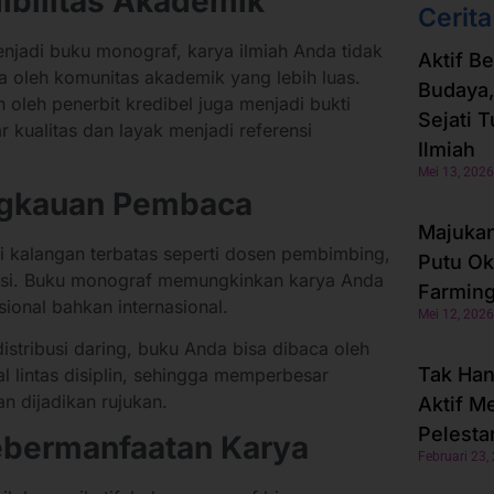
dibilitas Akademik
Cerita
njadi buku monograf, karya ilmiah Anda tidak
Aktif B
ga oleh komunitas akademik yang lebih luas.
Budaya,
oleh penerbit kredibel juga menjadi bukti
Sejati 
 kualitas dan layak menjadi referensi
Ilmiah
Mei 13, 2026
ngkauan Pembaca
Majukan 
di kalangan terbatas seperti dosen pembimbing,
Putu Ok
itusi. Buku monograf memungkinkan karya Anda
Farming
ional bahkan internasional.
Mei 12, 2026
stribusi daring, buku Anda bisa dibaca oleh
Tak Han
al lintas disiplin, sehingga memperbesar
n dijadikan rujukan.
Aktif M
Pelesta
ebermanfaatan Karya
Februari 23,