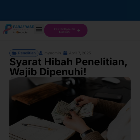
Cek Kelayakan
Naskah
Penelitian
myadmin
April 7, 2025
Syarat Hibah Penelitian,
Wajib Dipenuhi!