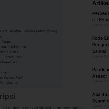
Artike
Perbeda
Uji Kom
Agustus 6, 
egera Disetujui Dosen Pembimbing
psi
Kode Et
 Skripsi
Pengert
suai dan Dikuasai
Sanksi
lah di Bab I
Agustus 5, 
 3 Secara Rinci
 Penelitian
Panduan
ngkat
Asesor 
n Kalimat Pasif
Agustus 3, 
n Pembimbing
ripsi
Apa itu
Syarat 
Agustus 2, 
b inti di dalam naskah skripsi yang membahas