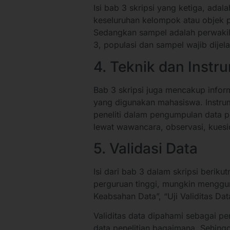
Isi bab 3 skripsi yang ketiga, adal
keseluruhan kelompok atau objek pe
Sedangkan sampel adalah perwakila
3, populasi dan sampel wajib dije
4. Teknik dan Instr
Bab 3 skripsi juga mencakup inform
yang digunakan mahasiswa. Instrum
peneliti dalam pengumpulan data pen
lewat wawancara, observasi, kuesi
5. Validasi Data
Isi dari bab 3 dalam skripsi beriku
perguruan tinggi, mungkin mengguna
Keabsahan Data”, “Uji Validitas Da
Validitas data dipahami sebagai pe
data penelitian bagaimana. Sehing