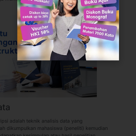
ata
ipsi adalah teknik analisis data yang
elah dikumpulkan mahasiswa (peneliti) kemudian
idapatkan kesimpulan atau hasil penelitian.