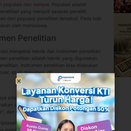
ah
populasi dan sampel
. Populasi adalah
nelitian yang menjadi sasaran peneliti.
n dari populasi penelitian tersebut. Pada bab
laskan oleh mahasiswa.
umen Penelitian
asi mengenai teknik dan instrumen penelitian
en penelitian adalah teknik yang digunakan
elitian. Instrumen penelitian bisa dilakukan
oner, studi dokumen, dll.
tnya adalah validasi data. Pada beberapa
kan istilah lain. Misalnya memakai istilah “Uji
ta”, dan sebagainya.
njelasan mahasiswa dalam menguji kredibilitas
ga memastikan data valid dan minim atau bebas