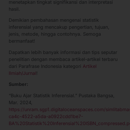
menetapkan tingkat signifikansi dan interpretasi
hasil.
Demikian pembahasan mengenai statistik
inferensial yang mencakup pengertian, tujuan,
jenis, metode, hingga contohnya. Semoga
bermanfaat!
Dapatkan lebih banyak informasi dan tips seputar
penelitian dengan membaca artikel-artikel terbaru
dari Parafrase Indonesia kategori
Artikel
Ilmiah/Jurnal
!
Sumber:
“Buku Ajar Statistik Inferensial.” Pustaka Bangsa,
Mar. 2024,
https://unram.sgp1.digitaloceanspaces.com/simlitabmas
ca4c-4522-a5da-a0922cdd1be7-
BA%20Statistik%20Inferensial%20ISBN_compressed.p