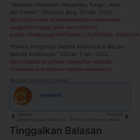
“Statistika Inferensial: Pengertian, Fungsi, Jenis,
dan Contoh.” Ebizmark Blog, 20 Feb. 2023,
https://ebizmark.id/artikel/statistika-inferensial-
pengertian-fungsi-jenis-dan-contoh/?
srsltid=AfmBOooaK1HP7pWahJ_ChcTOl0j3Iv_KIHjS2yf
“Pahami Pengertian Statistik Inferensial & Macam
Metode Analisisnya.” DQLab, 7 Apr. 2022,
https://dqlab.id/pahami-pengertian-statistik-
inferensial-and-macam-metode-analisisnya
Bagikan artikel ini melalui
myadmin
Sebelum
Sesudah
Langkah-Langkah Analisis Jurnal dan Contohnya
6 Prinsip dan Prosedur Penilaian BKD untuk Dosen
Tinggalkan Balasan