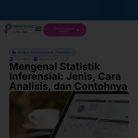
Cek Kelayakan
Naskah
Artikel Ilmiah/Jurnal
,
Penelitian
myadmin
Agustus 13, 2025
Mengenal Statistik
Inferensial: Jenis, Cara
Analisis, dan Contohnya