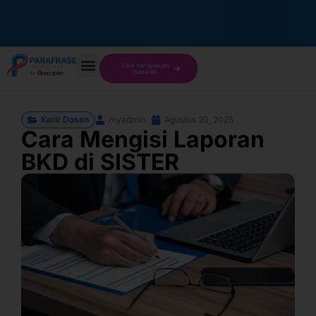
Cek Kelayakan
Naskah
Karir Dosen
myadmin
Agustus 20, 2025
Cara Mengisi Laporan
BKD di SISTER