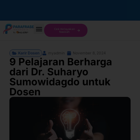
Cek Kelayakan
Naskah
Karir Dosen
myadmin
November 8, 2024
9 Pelajaran Berharga
dari Dr. Suharyo
Sumowidagdo untuk
Dosen