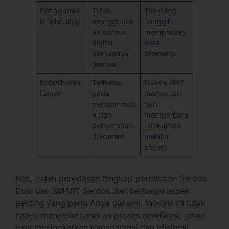
Penggunaa
Tidak
Teknologi
n Teknologi
menggunak
canggih
an sistem
memproses
digital.
data
Semuanya
otomatis.
manual.
Keterlibatan
Terbatas
Dosen aktif
Dosen
pada
memantau
pengumpula
dan
n dan
memperbaru
penyerahan
i dokumen
dokumen.
melalui
sistem.
Nah, itulah penjelasan lengkap perbedaan Serdos
Dulu dan SMART Serdos dari berbagai aspek
penting yang perlu Anda pahami. Inovasi ini tidak
hanya menyederhanakan proses sertifikasi, tetapi
juga meningkatkan transparansi dan efisiensi.