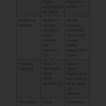
dikirim
format ke
langsung ke
sistem.
pengelola.
Verifikasi &
Verifikasi
Sistem
Penilaian
manual,
otomatis
memakan
menilai dan
waktu.
mencocokk
Penilaian
an data
dari
digital,
dokumen
proses lebih
fisik.
cepat.
Integrasi
Tidak
Sistem
Teknologi
terintegrasi,
digital
tanpa
menghubun
sistem
gkan semua
pendukung.
pihak dalam
satu
platform.
Kemudahan
Akses
Bisa akses