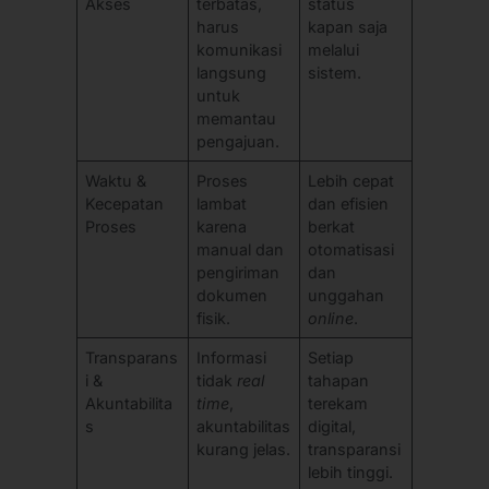
Akses
terbatas,
status
harus
kapan saja
komunikasi
melalui
langsung
sistem.
untuk
memantau
pengajuan.
Waktu &
Proses
Lebih cepat
Kecepatan
lambat
dan efisien
Proses
karena
berkat
manual dan
otomatisasi
pengiriman
dan
dokumen
unggahan
fisik.
online
.
Transparans
Informasi
Setiap
i &
tidak
real
tahapan
Akuntabilita
time
,
terekam
s
akuntabilitas
digital,
kurang jelas.
transparansi
lebih tinggi.