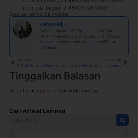
beda-status-3-gelar-profesor-dari-kampus-
indonesia-bagian-2-lt6407ff20f1838/
Bagikan artikel ini melalui
wahyu adji
Saya merupakan SEO Specialist dan Conten
Writer Profesional di bidang pendidikan seputar
kampus, mahasiswa dan kedosenan di Parafrase
Indonesia
Sebelum
Sesudah
10 Ayat Tentang Puasa Ramadhan Latin, Arab dan Terjemahannya
Berapa Gaji Dosen di Indonesia? Besaran dan Tunjangannya
Tinggalkan Balasan
Anda harus
masuk
untuk berkomentar.
Cari Artikel Lainnya