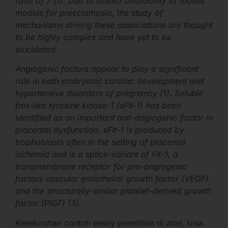
ratio of 7 (1). Due to limited availability of mouse
models for preeclampsia, the study of
mechanisms driving these associations are thought
to be highly complex and have yet to be
elucidated.
Angiogenic factors appear to play a significant
role in both embryonic cardiac development and
hypertensive disorders of pregnancy (1). Soluble
fms-like tyrosine kinase-1 (sFlt-1) has been
identified as an important anti-angiogenic factor in
placental dysfunction. sFlt-1 is produced by
trophoblasts often in the setting of placental
ischemia and is a splice-variant of Flt-1, a
transmembrane receptor for pro-angiogenic
factors vascular endothelial growth factor (VEGF)
and the structurally-similar platelet-derived growth
factor (PlGF) (3).
Keseluruhan contoh essay penelitian di atas, bisa