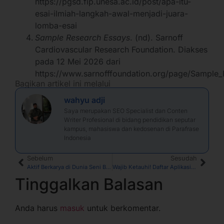
https://pgsd.fip.unesa.ac.id/post/apa-itu-
esai-ilmiah-langkah-awal-menjadi-juara-
lomba-esai
Sample Research Essays
. (nd). Sarnoff
Cardiovascular Research Foundation. Diakses
pada 12 Mei 2026 dari
https://www.sarnofffoundation.org/page/Sample
Bagikan artikel ini melalui
wahyu adji
Saya merupakan SEO Specialist dan Conten
Writer Profesional di bidang pendidikan seputar
kampus, mahasiswa dan kedosenan di Parafrase
Indonesia
Sebelum
Sesudah
Aktif Berkarya di Dunia Seni Budaya, Dr. Irfanda Rizky Harmono Sejati Tuangkan dalam Publikasi Ilmiah
Wajib Ketauhi! Daftar Aplikasi Dosen untuk Penunjang Kinerja
Tinggalkan Balasan
Anda harus
masuk
untuk berkomentar.