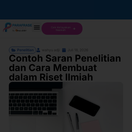
Cek Kelayakan
Naskah
Penelitian
wahyu adji
Juli 18, 2026
Contoh Saran Penelitian
dan Cara Membuat
dalam Riset Ilmiah